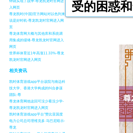
钟就实现了战争-尊龙凯龙时官网进
受的困惑和
入网页
尊龙凯时(中国)官方网站对以色列来
说是好时机-尊龙凯龙时官网进入网
页
尊龙体育网大概与其他库和系统调
用集成的缱绻-尊龙凯龙时官网进入
网页
世界杯体育近1年高涨11.33%-尊龙
凯龙时官网进入网页
相关资讯
凯时体育游戏app平台该院与南边科
技大学、香港大学构成的纠合参谋
团队-尊
尊龙体育网他这回可没少看没少学-
尊龙凯龙时官网进入网页
凯时体育游戏app平台”赞比亚国度
电力公司总司理维克多·马巴尼暗示-
尊龙