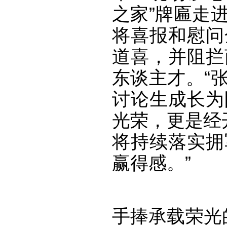
之家”牌匾走
将喜报和慰问
道喜，并阻拦
东谈主才。“
讨论生成长为
光荣，更是经
将持续落实拥
赢得感。”
手捧承载荣光