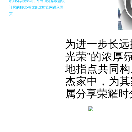
凯时体育游戏app平台而凭据欧盟统
计局的数据-尊龙凯龙时官网进入网
页
为进一步长远
光荣”的浓厚
地指点共同构
杰家中，为其
属分享荣耀时