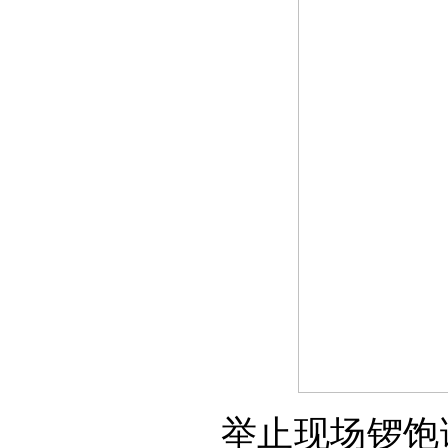
举止现场锣饱