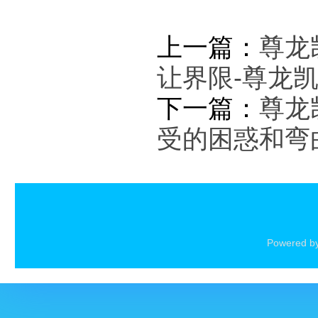
上一篇：
尊龙
让界限-尊龙
下一篇：
尊龙
受的困惑和弯
Powered b