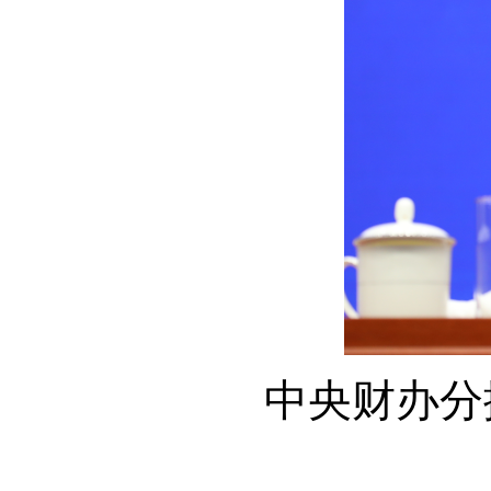
中央财办分