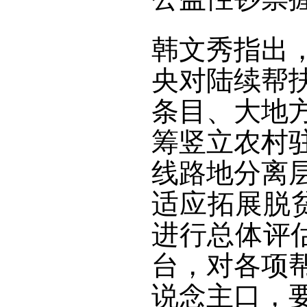
韩文秀指出
央对陆续帮
条目、大地
筹竖立农村
线路地分离
适应拓展脱
进行总体评
台，对各项
说念主口，