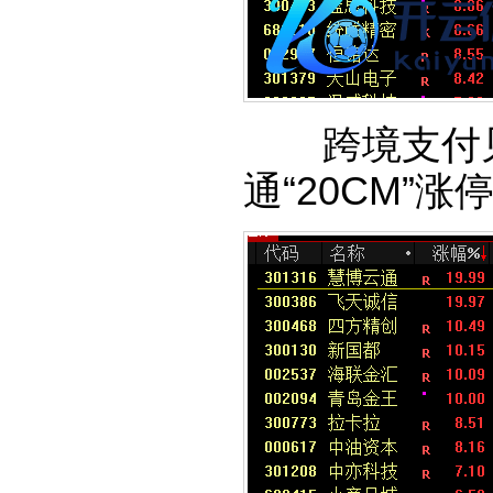
跨境支付见
通“20CM”涨