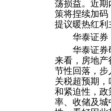
荡损益。近期
策将捏续加码
提议暖热红利
华泰证券：
华泰证券研
来看，房地产
节性回落，步
关税超预期，
和紧迫性，政
率、收储及城