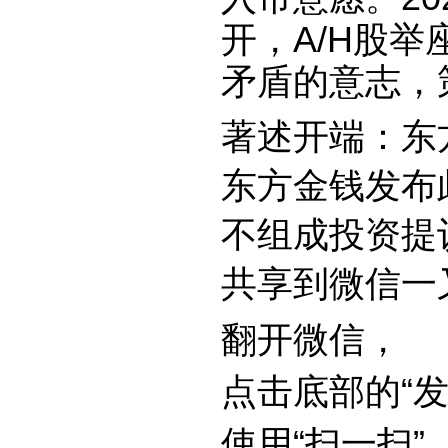
开，A/H股
矛盾的意志，
著述开端：东方
东方金钱发布
不组成投资提
共享到微信一
翻开微信，
点击底部的“发
使用“扫一扫”