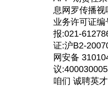
息网罗传播视听
业务许可证编号：
报:021-6127
证:沪B2-200
网安备 3101
议:4000300
咱们 诚聘英才