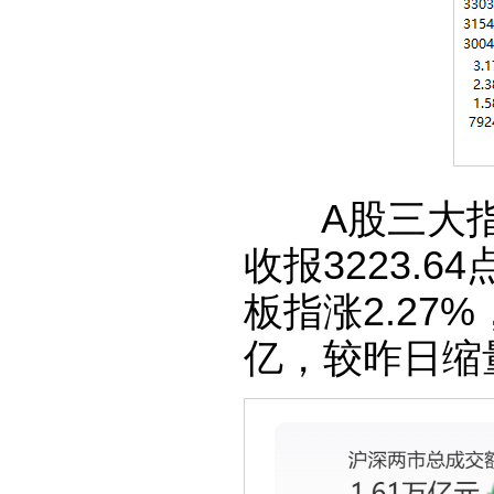
A股三大指数
收报3223.6
板指涨2.27%
亿，较昨日缩量