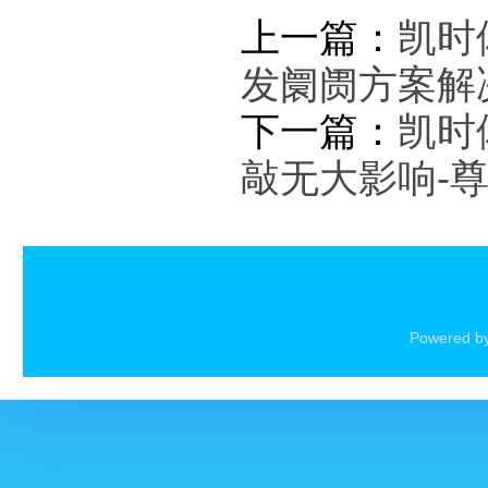
上一篇：
凯时
发阛阓方案解
下一篇：
凯时
敲无大影响-
Powered b