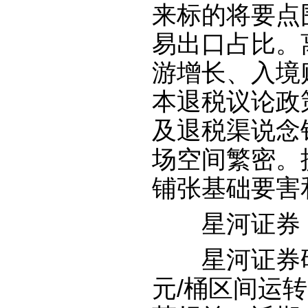
来标的将要点
易出口占比。
游增长、入境
本退税议论政
及退税渠说念
场空间繁密。
铺张基础要害
星河证券：
星河证券研报示
元/桶区间运