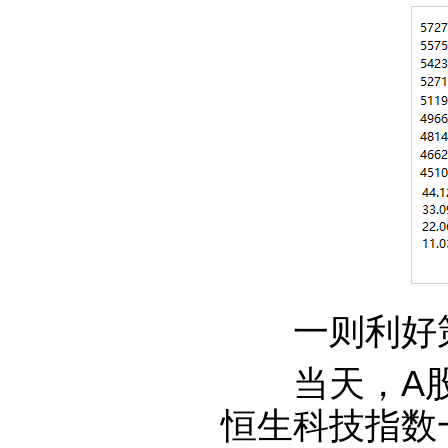
一则利好策
当天，A股、
恒生科技指数