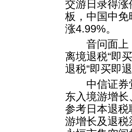
交游日录得涨
板，中国中免
涨4.99%。
音问面上，
离境退税“即
退税“即买即
中信证券觉得
东入境游增长
参考日本退税
游增长及退税