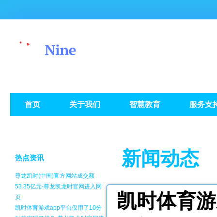
首页
关于我们
智慧教育
服务支
新闻动态
热点资讯
尊龙凯时(中国)官方网站成交额
53.35亿元-尊龙凯龙时官网进入网
凯时体育游
页
凯时体育游戏app平台仅用了10分