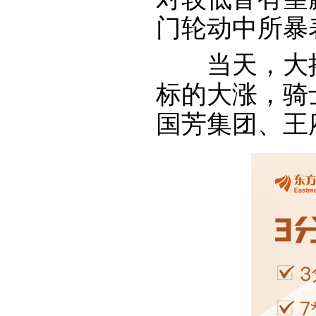
门轮动中所暴
当天，大摧
标的大涨，骑
国芳集团、王