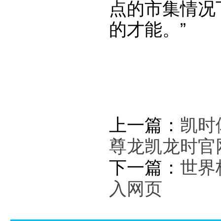
点的市集情况
的才能。”
上一篇：
凯时
尊龙凯龙时官
下一篇：
世界
入网页