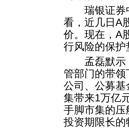
瑞银证券中
看，近几日A
价。现在，A
行风险的保护
孟磊默示，从
管部门的带领
公司、公募基
集带来1万亿元
手脚市集的压
投资期限长的