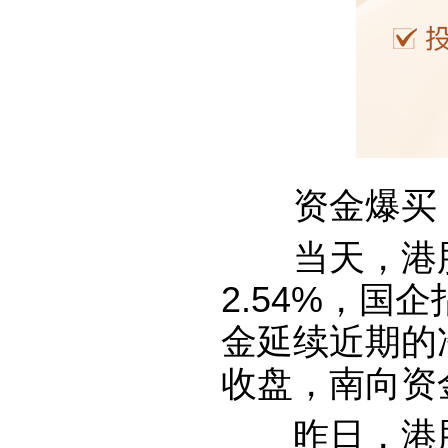
资金爆买
当天，港股市
2.54%，国
金延续近期的净
收盘，南向资金
昨日，港股