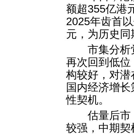
额超355亿
2025年齿首
元，为历史同
市集分析觉
再次回到低位
构较好，对潜
国内经济增长
性契机。
估量后市，
较强，中期契