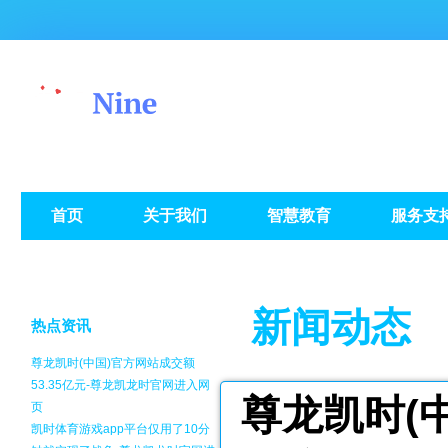
首页
关于我们
智慧教育
服务支
新闻动态
热点资讯
尊龙凯时(中国)官方网站成交额
53.35亿元-尊龙凯龙时官网进入网
尊龙凯时(
页
凯时体育游戏app平台仅用了10分