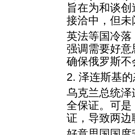
旨在为和谈创
接洽中，但未
英法等国冷落
强调需要好意
确保俄罗斯不
2. 泽连斯基
乌克兰总统泽
全保证。可是
证，导致两边
好意思国国度