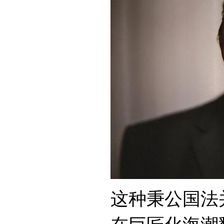
这种秉公国法