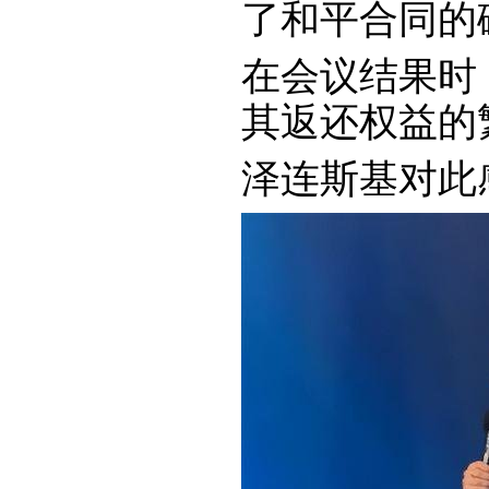
了和平合同的
在会议结果时
其返还权益的
泽连斯基对此