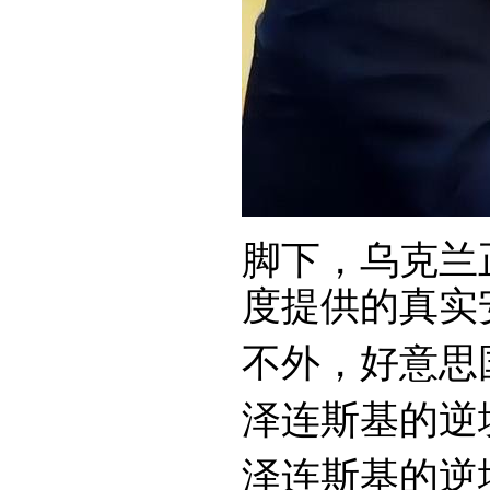
脚下，乌克兰
度提供的真实
不外，好意思
泽连斯基的逆
泽连斯基的逆