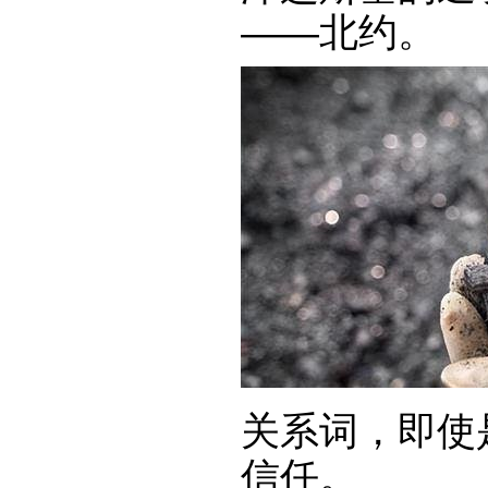
——北约。
关系词，即使
信任。