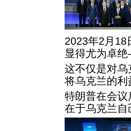
2023年2月
显得尤为卓绝
这不仅是对乌
将乌克兰的利
特朗普在会议
在于乌克兰自