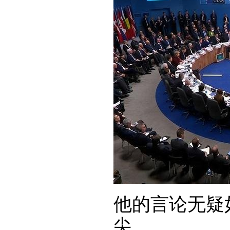
他的言论无疑
尖。