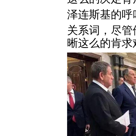
泽连斯基的呼
关系词，尽管
晰这么的肯求