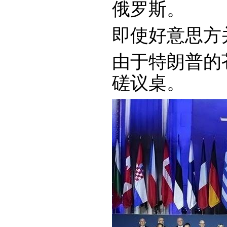
俄罗斯。
即使好意思方
由于特朗普的
磋议桌。