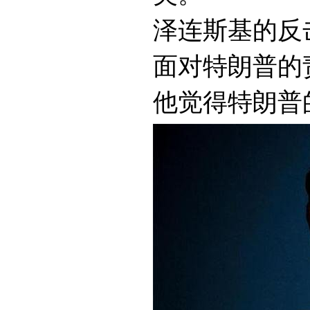
泽连斯基的反
面对特朗普的
他觉得特朗普