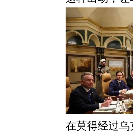
在莫得经过乌