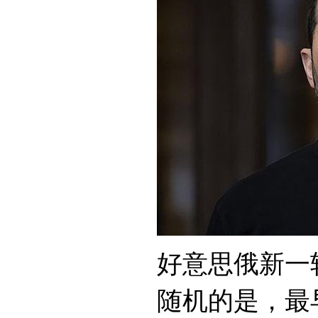
好意思俄新一
随机的是，最