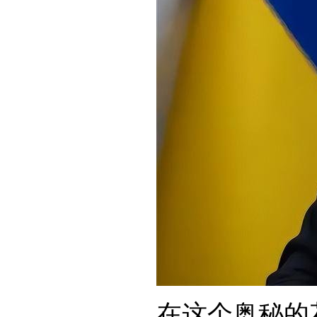
在这个奥秘的