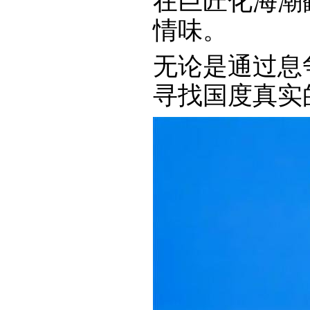
在巨匠化海潮
情味。
无论是通过息
寻找国度真实