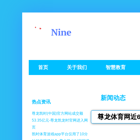
首页
关于我们
智慧教育
新闻动态
热点资讯
尊龙凯时(中国)官方网站成交额
尊龙体育网近6
53.35亿元-尊龙凯龙时官网进入网
页
凯时体育游戏app平台仅用了10分