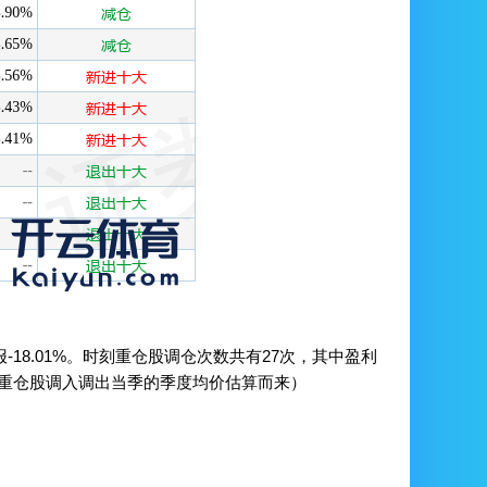
18.01%。时刻重仓股调仓次数共有27次，其中盈利
率按重仓股调入调出当季的季度均价估算而来）