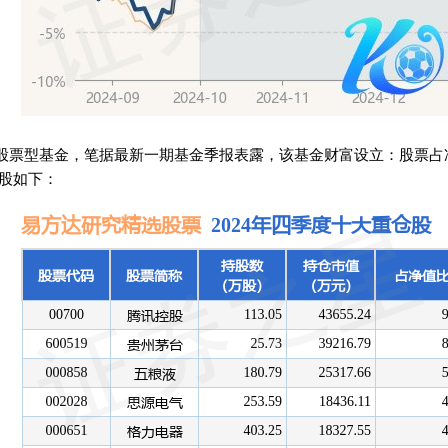
股票型基金，笔据最新一期基金季报表露，该基金财富设立：股票占净值
仓股如下：