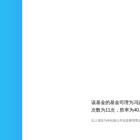
该基金的基金司理为冯波
次数为11次，胜率为4
以上现实为本站据公开信息整理尊龙体