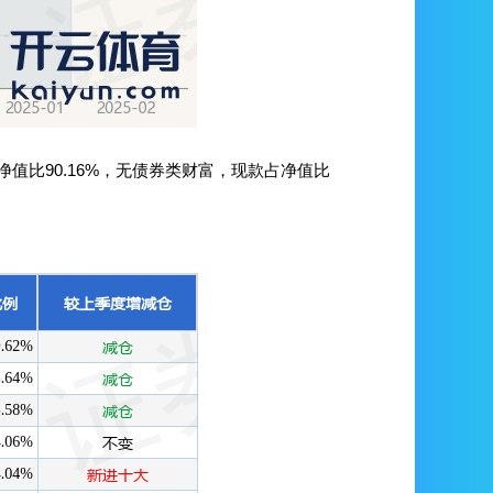
比90.16%，无债券类财富，现款占净值比