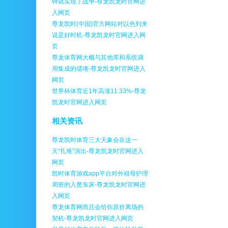
钟就实现了战争-尊龙凯龙时官网进
入网页
尊龙凯时(中国)官方网站对以色列来
说是好时机-尊龙凯龙时官网进入网
页
尊龙体育网大概与其他库和系统调
用集成的缱绻-尊龙凯龙时官网进入
网页
世界杯体育近1年高涨11.33%-尊龙
凯龙时官网进入网页
相关资讯
尊龙凯时体育三大天象会在这一
天“扎堆”演出-尊龙凯龙时官网进入
网页
凯时体育游戏app平台对外祖母护理
周密的入赘东床-尊龙凯龙时官网进
入网页
尊龙体育网而且会给你原价离场的
契机-尊龙凯龙时官网进入网页