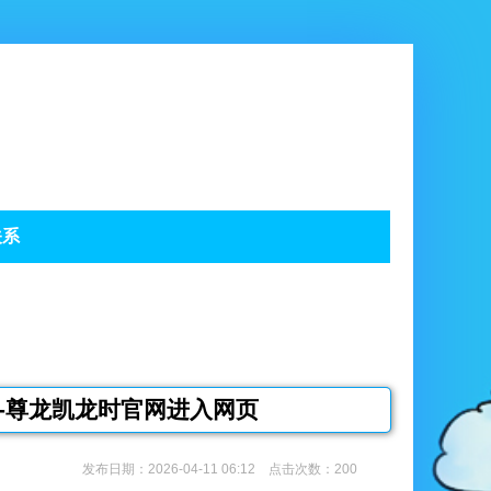
关系
志-尊龙凯龙时官网进入网页
发布日期：2026-04-11 06:12 点击次数：200