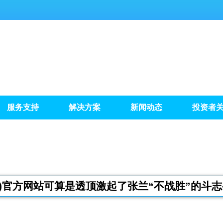
服务支持
解决方案
新闻动态
投资者
国)官方网站可算是透顶激起了张兰“不战胜”的斗