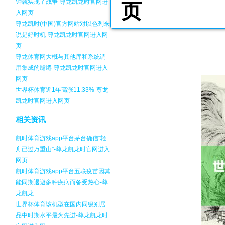
钟就实现了战争-尊龙凯龙时官网进
页
入网页
尊龙凯时(中国)官方网站对以色列来
说是好时机-尊龙凯龙时官网进入网
页
尊龙体育网大概与其他库和系统调
用集成的缱绻-尊龙凯龙时官网进入
网页
世界杯体育近1年高涨11.33%-尊龙
凯龙时官网进入网页
相关资讯
凯时体育游戏app平台茅台确信“轻
舟已过万重山”-尊龙凯龙时官网进入
网页
凯时体育游戏app平台五联疫苗因其
能同期退避多种疾病而备受热心-尊
龙凯龙
世界杯体育该机型在国内同级别居
品中时期水平最为先进-尊龙凯龙时