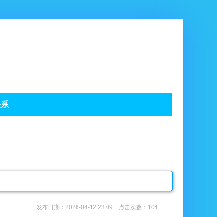
关系
发布日期：2026-04-12 23:09 点击次数：104