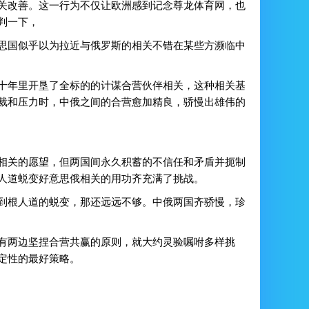
关改善。这一行为不仅让欧洲感到记念尊龙体育网，也
判一下，
思国似乎以为拉近与俄罗斯的相关不错在某些方濒临中
十年里开垦了全标的的计谋合营伙伴相关，这种相关基
裁和压力时，中俄之间的合营愈加精良，骄慢出雄伟的
相关的愿望，但两国间永久积蓄的不信任和矛盾并扼制
人道蜕变好意思俄相关的用功齐充满了挑战。
到根人道的蜕变，那还远远不够。中俄两国齐骄慢，珍
有两边坚捏合营共赢的原则，就大约灵验嘱咐多样挑
定性的最好策略。