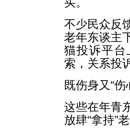
买。
不少民众反
老年东谈主
猫投诉平台
索，关系投
既伤身又“伤
这些在年青
放肆“拿持”