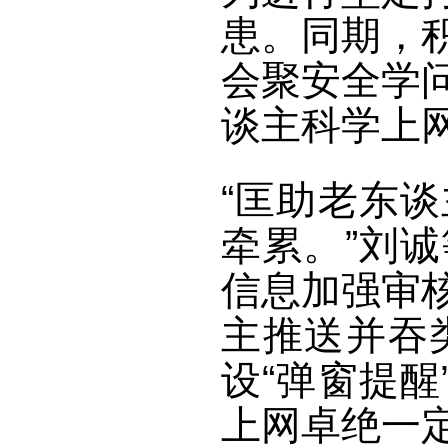
患。同期，
会聚安全学
谈主科学上网
“匡助老东
牵累。”刘
信息加强审
主推送并吞
设“弹窗提醒
上网卓绝一