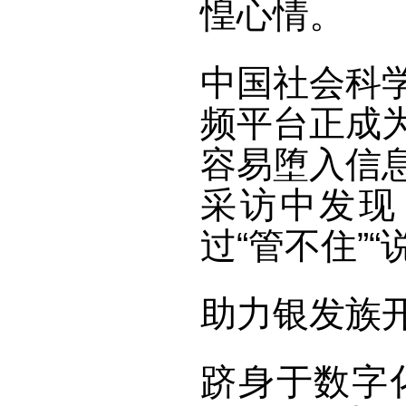
惶心情。
中国社会科
频平台正成
容易堕入信
采访中发现
过“管不住”
助力银发族
跻身于数字