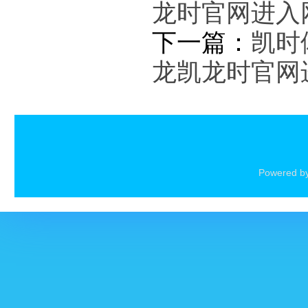
龙时官网进入
下一篇：
凯时
龙凯龙时官网
Powered b