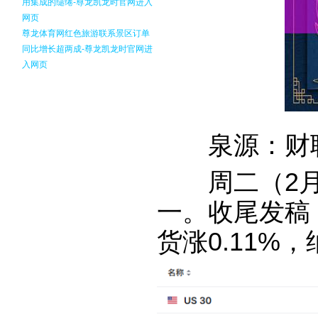
用集成的缱绻-尊龙凯龙时官网进入
网页
尊龙体育网红色旅游联系景区订单
同比增长超两成-尊龙凯龙时官网进
入网页
泉源：财
周二（2月4
一。收尾发稿，
货涨0.11%，