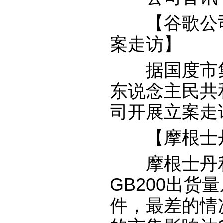
【谷歌公司
案走访】
据国度市集
东说念主民共
司开展立案走
【摩根士丹利
摩根士丹利在
GB200出货
件，最差的情