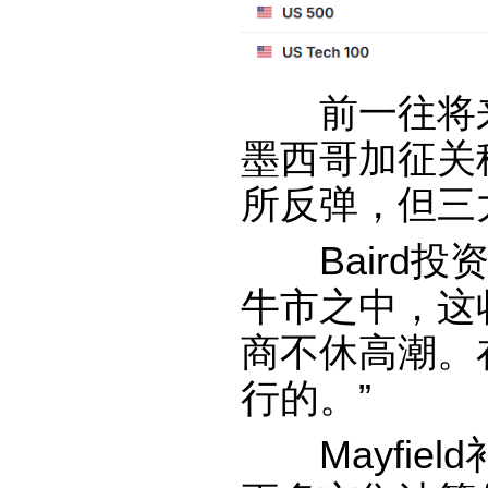
前一往将来
墨西哥加征关
所反弹，但三
Baird投资策
牛市之中，这
商不休高潮。
行的。”
Mayfiel