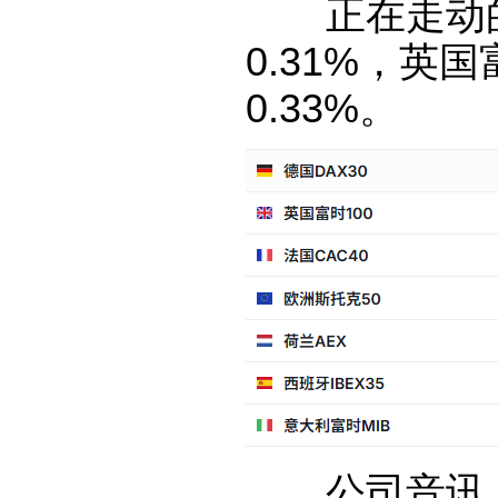
正在走动的欧
0.31%，英国
0.33%。
公司音讯