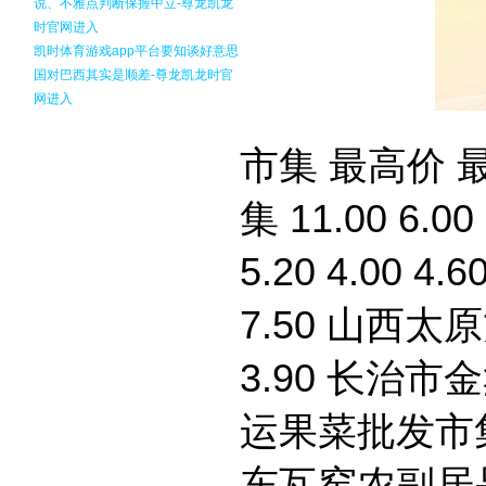
说、不雅点判断保握中立-尊龙凯龙
时官网进入
凯时体育游戏app平台要知谈好意思
国对巴西其实是顺差-尊龙凯龙时官
网进入
市集 最高价 
集 11.00 
5.20 4.00
7.50 山西太
3.90 长治市金
运果菜批发市集有
东瓦窑农副居品批