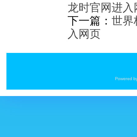
龙时官网进入
下一篇：
世界
入网页
Powered b