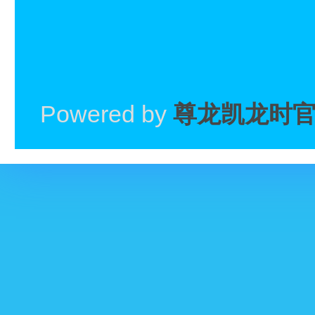
Powered by
尊龙凯龙时