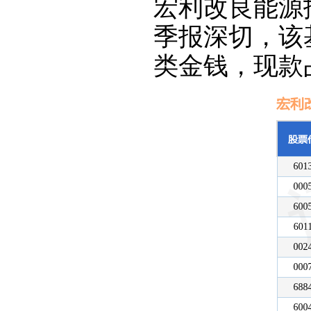
宏利改良能源
季报深切，该
类金钱，现款