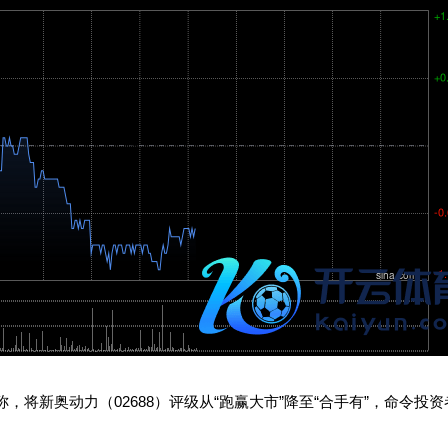
将新奥动力（02688）评级从“跑赢大市”降至“合手有”，命令投