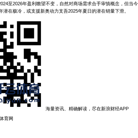
24至2026年盈利瞻望不变，自然对商场需求合手审慎概念，但当
5年潜在极冷，或支援新奥动力支吾2025年夏日的潜在销量下滑。
海量资讯、精确解读，尽在新浪财经APP
龙体育网