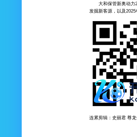
大和保管新奥动力20
发掘新客源，以及202
连累剪辑：史丽君 尊