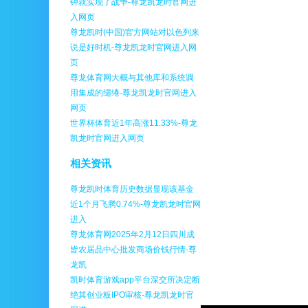
钟就实现了战争-尊龙凯龙时官网进
入网页
尊龙凯时(中国)官方网站对以色列来
说是好时机-尊龙凯龙时官网进入网
页
尊龙体育网大概与其他库和系统调
用集成的缱绻-尊龙凯龙时官网进入
网页
世界杯体育近1年高涨11.33%-尊龙
凯龙时官网进入网页
相关资讯
尊龙凯时体育历史数据显现该基金
近1个月飞腾0.74%-尊龙凯龙时官网
进入
尊龙体育网2025年2月12日四川成
皆农居品中心批发商场价钱行情-尊
龙凯
凯时体育游戏app平台深交所决定断
绝其创业板IPO审核-尊龙凯龙时官