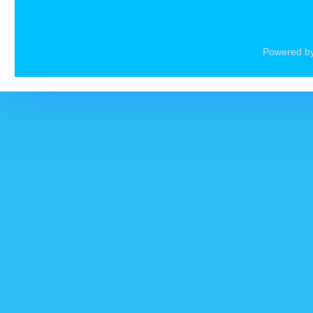
Powered b