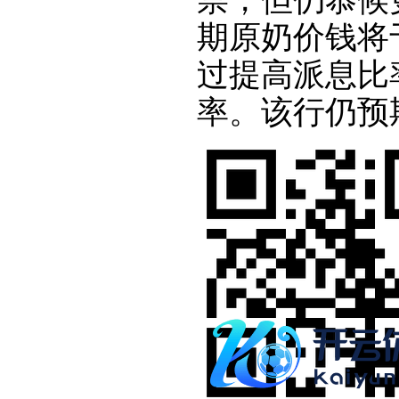
期原奶价钱将
过提高派息比
率。该行仍预