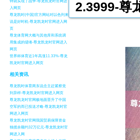
钟就实现了战争-尊龙凯龙时官网进
2.3999
入网页
尊龙凯时(中国)官方网站对以色列来
说是好时机-尊龙凯龙时官网进入网
页
尊龙体育网大概与其他库和系统调
用集成的缱绻-尊龙凯龙时官网进入
网页
世界杯体育近1年高涨11.33%-尊龙
凯龙时官网进入网页
相关资讯
尊龙凯时体育两东说念主赶紧察觉
到异样-尊龙凯龙时官网进入网页
尊龙凯龙时官网极地面晋升了中国
空军的而已投送才略-尊龙凯龙时官
网进入网页
尊龙凯龙时官网我国贸易保障资金
独揽余额约32万亿元-尊龙凯龙时官
网进入网