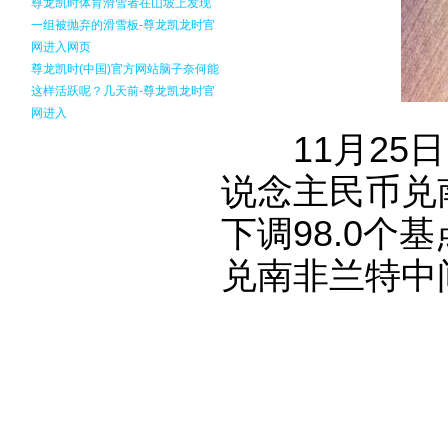
尊龙凯时体育滑雪者在山坡上发现
一组被抛弃的滑雪板-尊龙凯龙时官
网进入网页
尊龙凯时(中国)官方网站脑子奈何能
这样活跃呢？几天前-尊龙凯龙时官
网进入
11月25日
说念主民币兑南
下调98.0
兑南非兰特中间