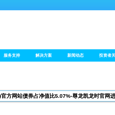
服务支持
解决方案
新闻动态
投资者
)官方网站债券占净值比5.07%-尊龙凯龙时官网