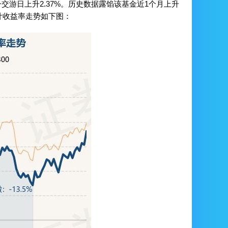
前一交游日上升2.37%。历史数据露馅该基金近1个月上升
的累计收益率走势如下图：