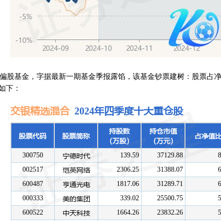
偏股基金，字据最新一期基金季报露馅，该基金钞票建树：股票占净值比
股如下：