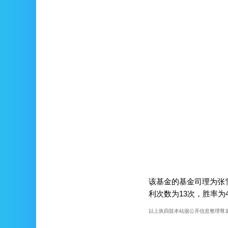
该基金的基金司理为张雪
利次数为13次，胜率为
以上执四肢本站据公开信息整理尊龙凯时