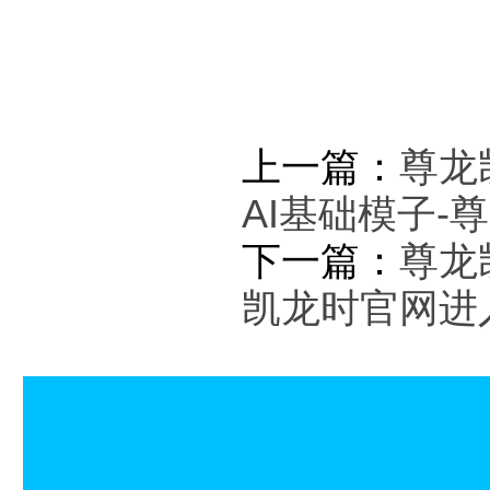
上一篇：
尊龙
AI基础模子
下一篇：
尊龙
凯龙时官网进