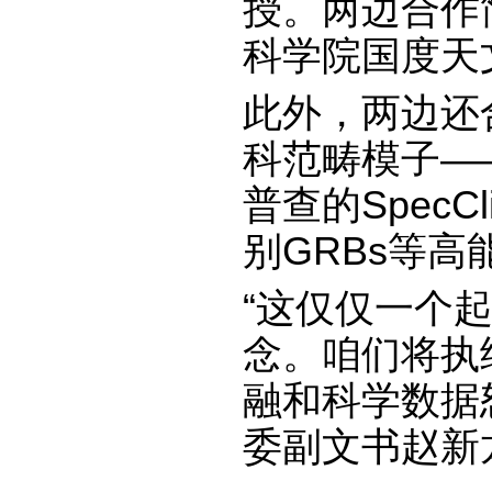
授。两边合作
科学院国度天
此外，两边还
科范畴模子—
普查的SpecC
别GRBs等高
“这仅仅一个
念。咱们将执
融和科学数据
委副文书赵新