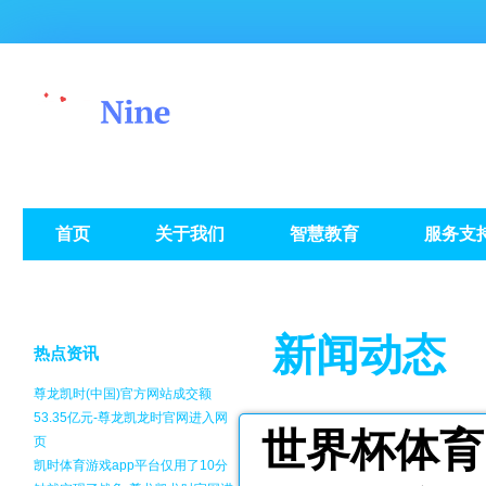
首页
关于我们
智慧教育
服务支
新闻动态
热点资讯
尊龙凯时(中国)官方网站成交额
53.35亿元-尊龙凯龙时官网进入网
世界杯体育
页
凯时体育游戏app平台仅用了10分