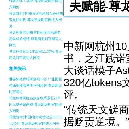
钟就实现了战争-尊龙凯龙时官网进
夫赋能-尊
入网页
尊龙凯时(中国)官方网站对以色列来
说是好时机-尊龙凯龙时官网进入网
页
尊龙体育网大概与其他库和系统调
用集成的缱绻-尊龙凯龙时官网进入
中新网杭州10
网页
世界杯体育近1年高涨11.33%-尊龙
书，之江践诺
凯龙时官网进入网页
大谈话模子As
相关资讯
320亿tok
世界杯体育咱哥俩喝一杯！”张国强
包涵地搂着李明华的肩膀-尊龙凯龙
评。
时官网进
尊龙体育网红色旅游联系景区订单
同比增长超两成-尊龙凯龙时官网进
“传统天文磋
入网页
尊龙凯时(中国)官方网站收支18.00
据贬责逆境。
元/公斤-尊龙凯龙时官网进入网页