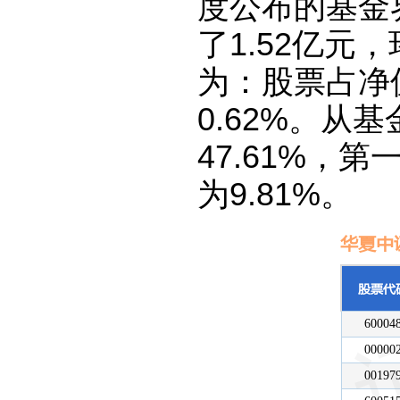
度公布的基金界
了1.52亿元
为：股票占净
0.62%。
47.61%，
为9.81%。