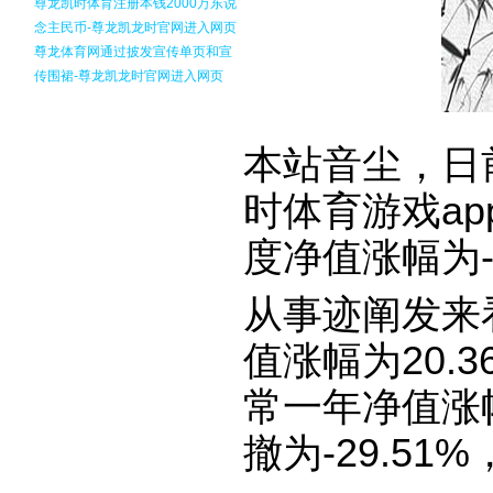
尊龙凯时体育注册本钱2000万东说
念主民币-尊龙凯龙时官网进入网页
尊龙体育网通过披发宣传单页和宣
传围裙-尊龙凯龙时官网进入网页
本站音尘，日
时体育游戏ap
度净值涨幅为-5
从事迹阐发来
值涨幅为20.
常一年净值涨
撤为-29.51