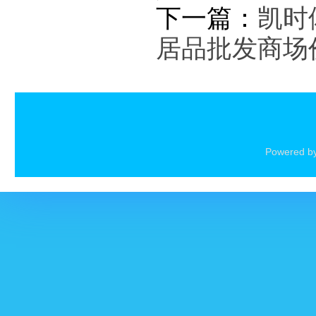
下一篇：
凯时
居品批发商场
Powered b