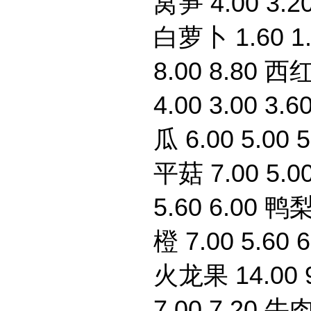
莴笋 4.00 3.20
白萝卜 1.60 1.
8.00 8.80 西红
4.00 3.00 3.
瓜 6.00 5.00 
平菇 7.00 5.0
5.60 6.00 鸭梨
橙 7.00 5.60 
火龙果 14.00 9
7.00 7.20 牛肉