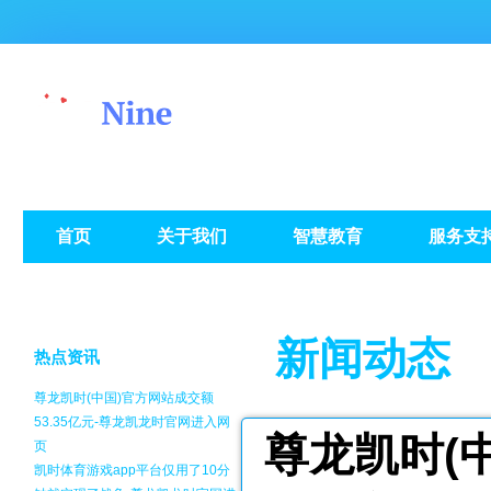
首页
关于我们
智慧教育
服务支
新闻动态
热点资讯
尊龙凯时(中国)官方网站成交额
53.35亿元-尊龙凯龙时官网进入网
尊龙凯时(中
页
凯时体育游戏app平台仅用了10分