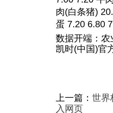
肉(白条猪) 20.0
蛋 7.20 6.80 7
数据开端：农
凯时(中国)官
上一篇：
世界
入网页