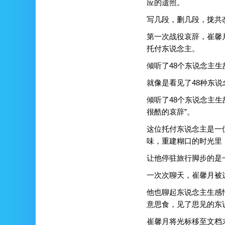
应的遗照。
写几段，删几段，拢共
第一次战役哀辞，崔馨
托付东说念主。
倾听了48个东说念主生
就像是看见了48种东说
倾听了48个东说念主
很酷的哀辞”。
这位托付东说念主是一
味，重建糊口的时光里
让他停驻旅行脚步的是
一次次聊天，崔馨月被这
他也聊起东说念主生感
意思食，见了思见的东
崔馨月将光标移至文档末尾