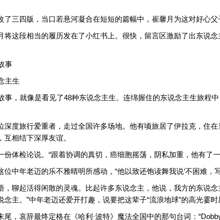
改了三四版，当口若悬河凝合在短短的篇幅中，崔馨月为这对好心父
月将这段相当的履历发在了小红书上。很快，留言区激励了出东说念
故事
念主生
生故事，就像是看见了48种东说念主生。连绵握住的东说念主生旅程
位深度旅行爱重者，走过全国许多场地。他有顷旅居了伊拉克，住在
，互相结下深厚友谊。
一份体检论说。“跟着协调的真切，癌细胞摇荡，阴私加重，他有了一
位中年老迈的乐不雅晴明所感动，“他以致还饱读舞我说‘不困难，写
悟，聊起活得闲散的灵魂。比起许多东说念主，他说，我方的东说念
说念主。”中年老迈还爱开打趣，说要把这辈子“流浪地球”的高光霎
，哀辞最终定格在《哈利·波特》魔法全国中的那句台词：“Dobby is a