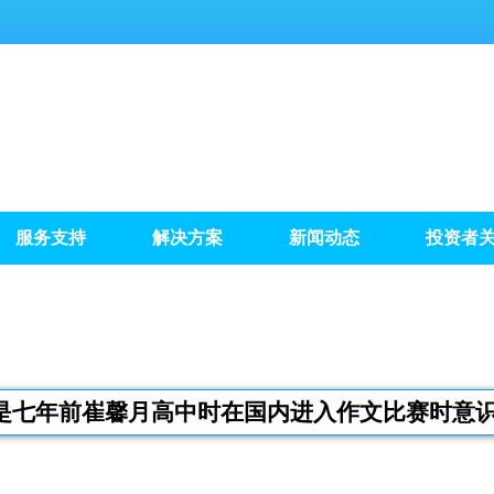
服务支持
解决方案
新闻动态
投资者
是七年前崔馨月高中时在国内进入作文比赛时意识