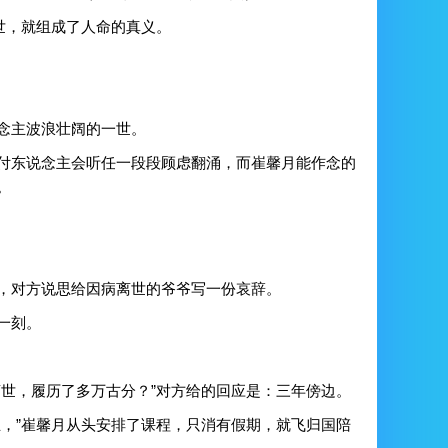
世，就组成了人命的真义。
念主波浪壮阔的一世。
付东说念主会听任一段段顾虑翻涌，而崔馨月能作念的
。
，对方说思给因病离世的爷爷写一份哀辞。
一刻。
世，履历了多万古分？”对方给的回应是：三年傍边。
，”崔馨月从头安排了课程，只消有假期，就飞归国陪