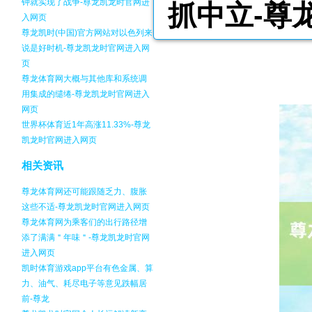
钟就实现了战争-尊龙凯龙时官网进
抓中立-尊
入网页
尊龙凯时(中国)官方网站对以色列来
说是好时机-尊龙凯龙时官网进入网
页
尊龙体育网大概与其他库和系统调
用集成的缱绻-尊龙凯龙时官网进入
网页
世界杯体育近1年高涨11.33%-尊龙
凯龙时官网进入网页
相关资讯
尊龙体育网还可能跟随乏力、腹胀
这些不适-尊龙凯龙时官网进入网页
尊龙体育网为乘客们的出行路径增
添了满满＂年味＂-尊龙凯龙时官网
进入网页
凯时体育游戏app平台有色金属、算
力、油气、耗尽电子等意见跌幅居
前-尊龙