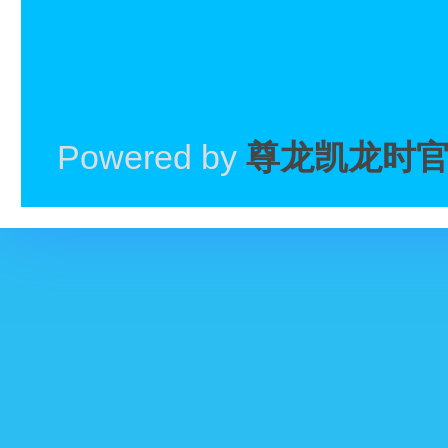
Powered by
尊龙凯龙时