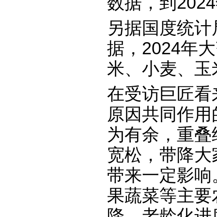
数据，到20
另据国度统计
据，2024
米、小麦、玉
在受访巨匠看
原因共同作用
为有余，重叠
宽松，带降大
带来一定影响
果蔬菜等主要
降、老龄化进