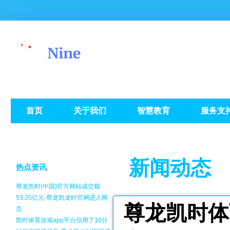
首页
关于我们
智慧教育
服务支
新闻动态
热点资讯
尊龙凯时(中国)官方网站成交额
53.35亿元-尊龙凯龙时官网进入网
尊龙凯时体
页
凯时体育游戏app平台仅用了10分