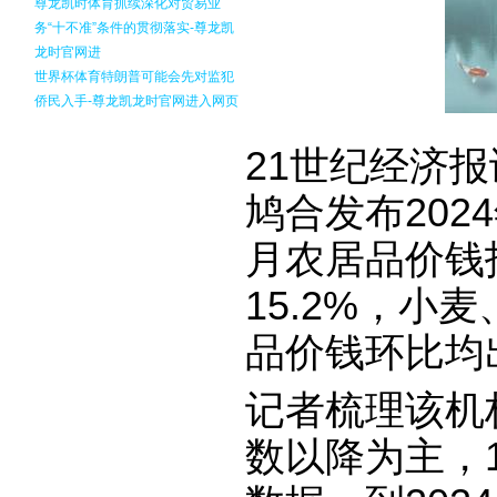
尊龙凯时体育抓续深化对贸易业
务“十不准”条件的贯彻落实-尊龙凯
龙时官网进
世界杯体育特朗普可能会先对监犯
侨民入手-尊龙凯龙时官网进入网页
21世纪经济
鸠合发布20
月农居品价钱指
15.2%，
品价钱环比均
记者梳理该机
数以降为主，1