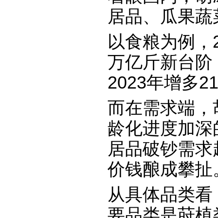
居品、瓜果蔬
以食粮为例，2
万亿斤新台阶
2023年增多2
而在需求端，
龄化进度加深
居品破钞需求
价钱酿成攀扯
从具体品类看
要品类是莳植