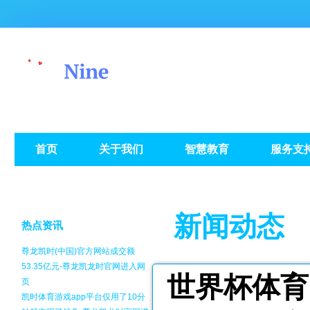
首页
关于我们
智慧教育
服务支
新闻动态
热点资讯
尊龙凯时(中国)官方网站成交额
53.35亿元-尊龙凯龙时官网进入网
世界杯体育
页
凯时体育游戏app平台仅用了10分