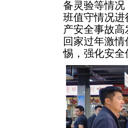
备灵验等情况
班值守情况进
产安全事故高
回家过年激情
惕，强化安全