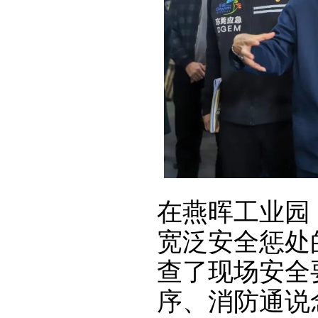
在燕晖工业园
宽泛安全惩处
查了现场安全
序、消防通说