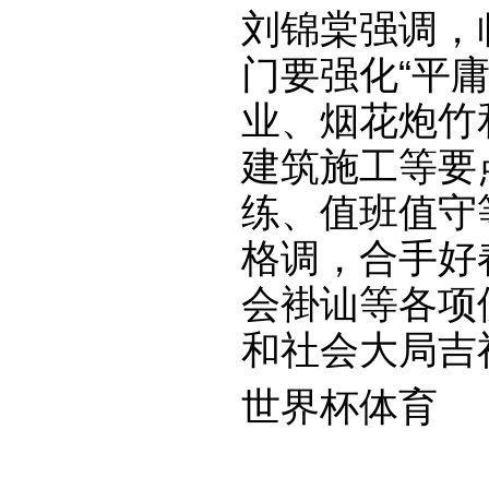
刘锦棠强调，
门要强化“平
业、烟花炮竹
建筑施工等要
练、值班值守
格调，合手好
会褂讪等各项
和社会大局吉
世界杯体育