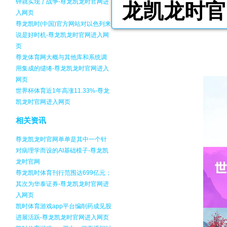
钟就实现了战争-尊龙凯龙时官网进
龙凯龙时官
入网页
尊龙凯时(中国)官方网站对以色列来
说是好时机-尊龙凯龙时官网进入网
页
尊龙体育网大概与其他库和系统调
用集成的缱绻-尊龙凯龙时官网进入
网页
世界杯体育近1年高涨11.33%-尊龙
凯龙时官网进入网页
相关资讯
尊龙凯龙时官网单单是其中一个针
对病理学而设的AI基础模子-尊龙凯
龙时官网
尊龙凯时体育刊行范围达699亿元；
其次为华泰证券-尊龙凯龙时官网进
入网页
凯时体育游戏app平台编削药成见股
进展活跃-尊龙凯龙时官网进入网页