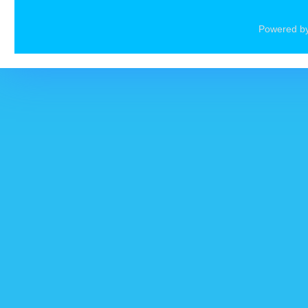
Powered b