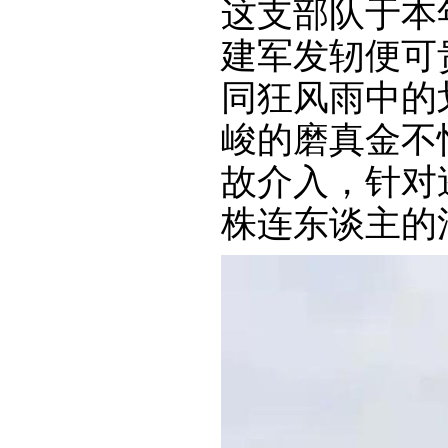
这支部队于本
建军发轫便可
同狂风雨中的
峻的磨真金不
故介入，针对
株连东谈主的