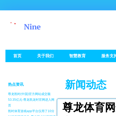
首页
关于我们
智慧教育
服务支
新闻动态
热点资讯
尊龙凯时(中国)官方网站成交额
53.35亿元-尊龙凯龙时官网进入网
尊龙体育网
页
凯时体育游戏app平台仅用了10分