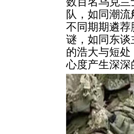
数百名乌克兰
队，如同潮流
不同期期遴荐
谜，如同东谈
的浩大与短处
心度产生深深