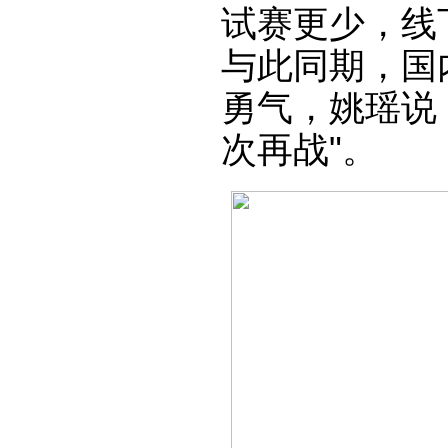
试赛更少，线
与此同期，国
勇气，姚瑶说
次再战"。