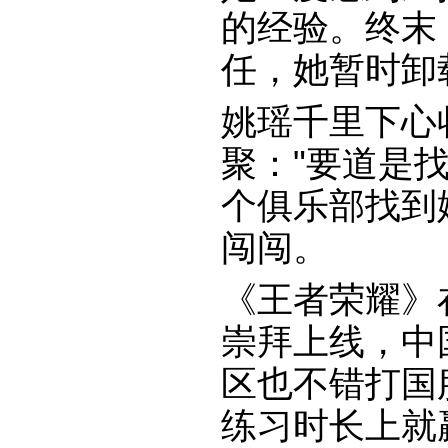
的经验。终末
任，她暂时卸
姚瑶千里下心
聚："要道是
个俱乐部找到
闯闯。
《王者荣耀》
崇拜上线，中国
区也不错打国
练习时长上就