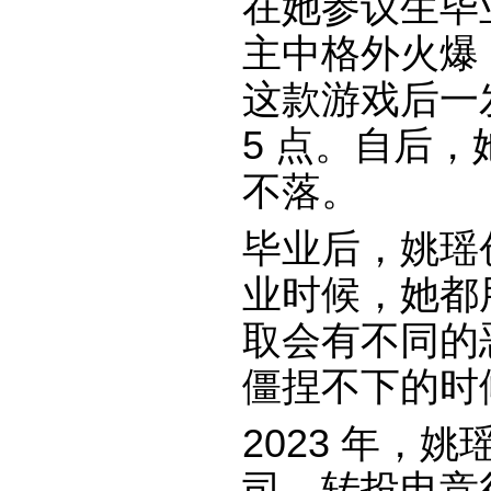
在她参议生毕业
主中格外火爆
这款游戏后一
5 点。自后
不落。
毕业后，姚瑶
业时候，她都用
取会有不同的
僵捏不下的时
2023 年
司，转投电竞