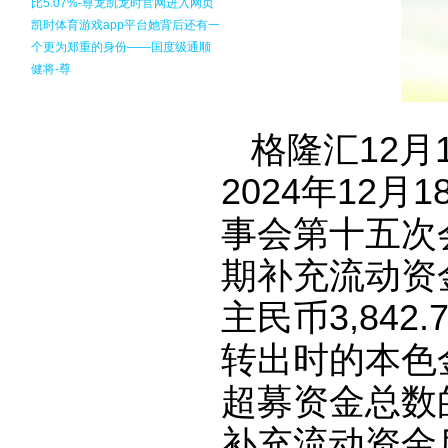
比5.07%-尊龙凯龙时官网进入网页
凯时体育游戏app平台她背后还有一
个更为郑重的身份——国度级通顺
健将-尊
格隆汇12月1
2024年12
事会第十五次
期补充流动资
主民币3,84
转出时的本色
超募资金总数
补充流动资金