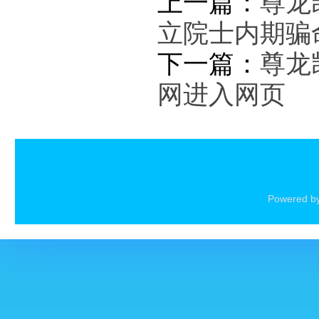
上一篇：
尊龙
立院士内期骗
下一篇：
尊龙
网进入网页
Powered b