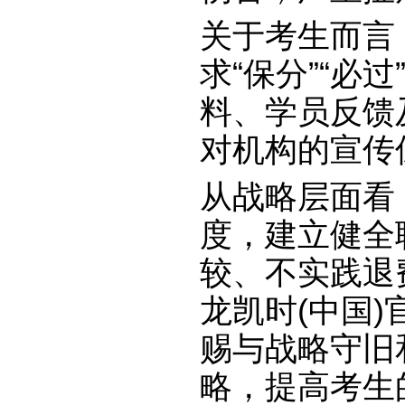
关于考生而言
求“保分”“
料、学员反馈
对机构的宣传
从战略层面看
度，建立健全
较、不实践退
龙凯时(中国
赐与战略守旧
略，提高考生