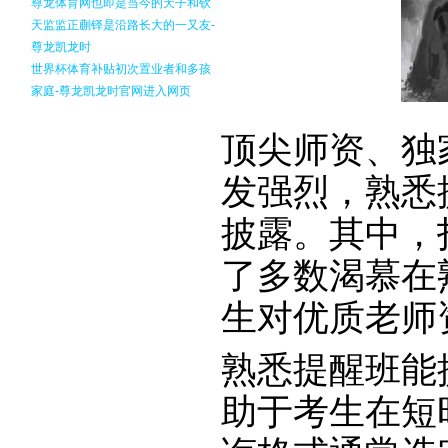
尊龙体育网也即是当今的天子和钦
天监监正蒯铎是沿路长大的一又友-
尊龙凯龙时
世界杯体育补贴初次置业者和多孩
家庭-尊龙凯龙时官网进入网页
顶尖师资、独
发强烈，熟悉
披露。其中，
了多数渴慕在
生对优质老师
熟悉提醒班能
助于考生在短