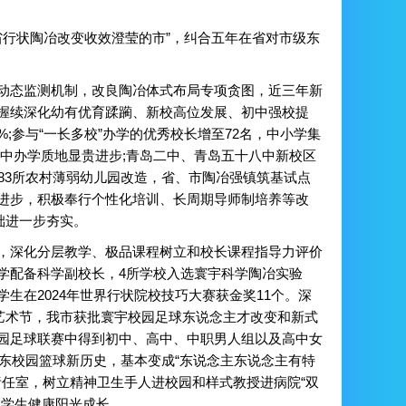
行状陶冶改变收效澄莹的市”，纠合五年在省对市级东
态监测机制，改良陶冶体式布局专项贪图，近三年新
学。握续深化幼有优育蹂躏、新校高位发展、初中强校提
;参与“一长多校”办学的优秀校长增至72名，中小学集
点初中办学质地显贵进步;青岛二中、青岛五十八中新校区
83所农村薄弱幼儿园改造，省、市陶冶强镇筑基试点
进步，积极奉行个性化培训、长周期导师制培养等改
础进一步夯实。
深化分层教学、极品课程树立和校长课程指导力评价
学配备科学副校长，4所学校入选寰宇科学陶冶实验
在2024年世界行状院校技巧大赛获金奖11个。深
艺术节，我市获批寰宇校园足球东说念主才改变和新式
园足球联赛中得到初中、高中、中职男人组以及高中女
山东校园篮球新历史，基本变成“东说念主东说念主有特
责任室，树立精神卫生手人进校园和样式教授进病院“双
航学生健康阳光成长。