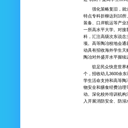
强化策略复旧，就业发
特点专科折柳达到10所
装备、口岸航运等产业
一所高水平大学。对接
科，汇注高级次东说念主
项。高等陶冶校地会通
动具有招收海外学生天
陶冶对外盛开水平握续
驻足民众快意世界杯体
个，招收幼儿3600
学生活命支持和高等陶冶
物安全和膳食经费治理
动。深化校外培训机构
入开展消防安全、防溺