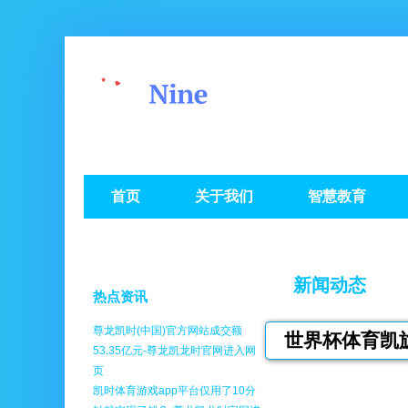
首页
关于我们
智慧教育
新闻动态
热点资讯
尊龙凯时(中国)官方网站成交额
世界杯体育凯
53.35亿元-尊龙凯龙时官网进入网
页
凯时体育游戏app平台仅用了10分