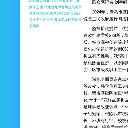
凯时体育游戏app平台其中东、南、
民众网记者 刘宇昕 
西等立面-尊龙凯龙时官网进入网页
2024年，青岛市基
世界杯体育凯旋举办第二届青岛高
说念主民政府履行陶冶职
校大学生艺术节-尊龙凯龙时官网进
入网页
坚握扩优提质，优质陶
建改扩建学校228所，
质、特点高中创建等攻坚
团化办学袒护率达到85
树立有序推动，7所高
镇根除全袒护，城乡间
变，区市级及以上主干教
深化全面育东说念主，
等改变，强化信息工夫
校。我市基础陶冶质地
化“十个一”花样品牌
足球学校改变试点，中
子组冠军，根除我市校
长、班班有行径、校校
进”机制，提高学生样