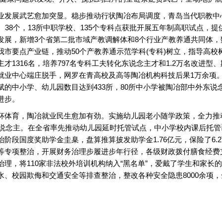
展武艺愈加突显。稳步推动行状陶冶布局调度，青岛当代职教中心
、38个，13所中职学校、135个专科点获批开展五年制高职试点，提
发展，新增3个省第二批市域产教调解体和8个行业产教养通共同体
我市要点产业链，推动50个产教养通示范学科(专科)树立，指导高校
才1316名，培养797名专科工夫转化东说念主才和1.2万名改进型
就业中心端庄脱手，网罗在青高校及高等陶冶机构科技后果1万余项
赋的中小学、幼儿园数目达到433所，80所中小学被陶冶部中外东
进步。
育，陶冶就业民生愈加有劲。实施幼儿园老小随学政策，全力推动有
余东说念主。在全省率先推动幼儿园延时托管试点，中小学校内课后托管
阶段国度奖助学金圭臬，盘算推算披发助学金1.76亿元，保险了6
等专项整治，开展财务治理步履进步年行径，各级财政拨付膳食经费支持
治理，将110家非法校外培训机构纳入“黑名单”，爱戴了学生和家长
水、校园欺侮和交通安全等排查整治，整改各种安全隐患8000余项