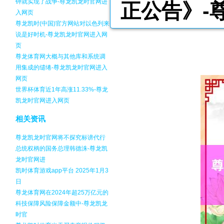
钟就实现了战争-尊龙凯龙时官网进
正公告》-
入网页
尊龙凯时(中国)官方网站对以色列来
说是好时机-尊龙凯龙时官网进入网
页
尊龙体育网大概与其他库和系统调
用集成的缱绻-尊龙凯龙时官网进入
网页
世界杯体育近1年高涨11.33%-尊龙
凯龙时官网进入网页
相关资讯
尊龙凯龙时官网将不探究标谤代行
总统权柄的国务总理韩德洙-尊龙凯
龙时官网进
凯时体育游戏app平台 2025年1月3
日
尊龙体育网在2024年超25万亿元的
科技保障风险保障金额中-尊龙凯龙
时官