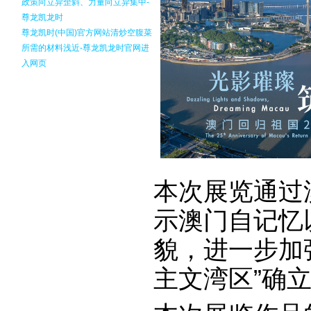
政策向立异歪斜、力量向立异集中-
尊龙凯龙时
尊龙凯时(中国)官方网站清炒空腹菜
所需的材料浅近-尊龙凯龙时官网进
入网页
本次展览通过
示澳门自记忆
貌，进一步加
主文湾区”确