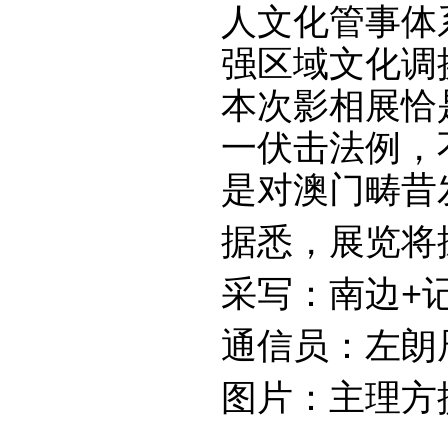
人文化管事体
强区域文化调
本次影相展恰
一伏击法例，
是对澳门畴昔
据悉，展览将握
采写：南边+
通信员：左朗
图片：主理方