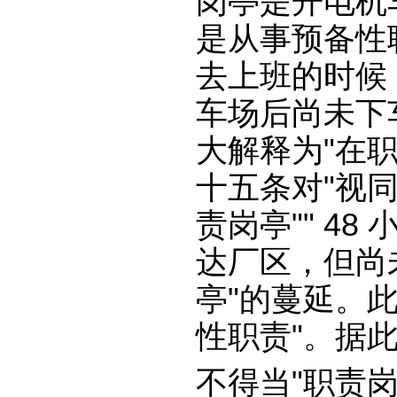
岗亭是开电机
是从事预备性
去上班的时候
车场后尚未下
大解释为"在
十五条对"视同
责岗亭"" 4
达厂区，但尚
亭"的蔓延。
性职责"。据
不得当"职责