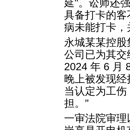
延"。讼师还
具备打卡的客
病未能打卡，
永城某某控股
公司已为其交
2024 年 
晚上被发现经
当认定为工伤
担。"
一审法院审理