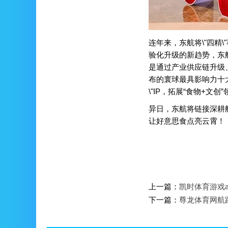
连年来，东航将\"四
验化升级的新趋势，东
是通过产业供应链升级、
布的寰球最具影响力十大
\"IP，拓展“食物+
异日，东航将链接深耕
让好意思食点亮云霄！
上一篇：
凯时体育游戏a
下一篇：
尊龙体育网航