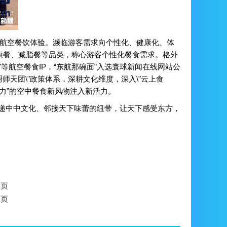
的航空餐饮体验。濒临游客需求向个性化、健康化、体
健康餐、减脂餐等品类，称心游客个性化餐食需求。格外
"等航空餐食IP，“东航那碗面”入选寰球新闻在线网站公
天团\"政策体系，深耕文化维度，深入\"云上食
魔力”的空中餐食新风物注入新活力。
递中中文化、邻接天下味蕾的纽带，让天下感受东方，
网页
网页