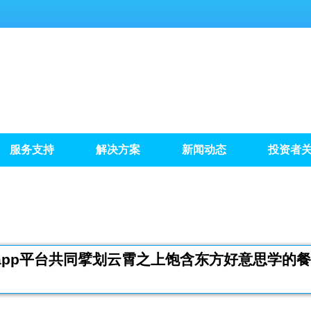
服务支持
解决方案
新闻动态
投资者
app平台共同擘划云霄之上饱含东方好意思学的餐