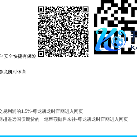
户 安全快捷有保险
5尊龙凯时体育
易利润的1.5%-尊龙凯龙时官网进入网页
网超遥远国债期货的一笔巨额抛售来往-尊龙凯龙时官网进入网页