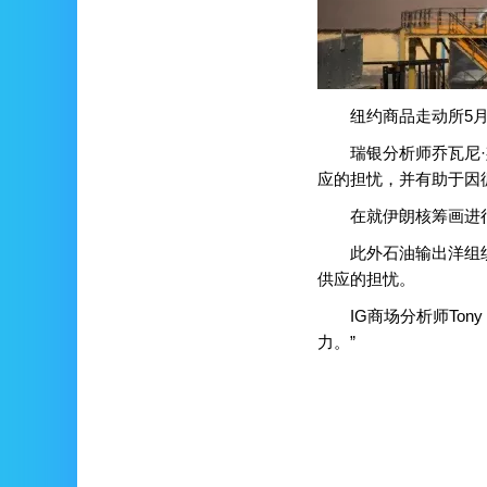
纽约商品走动所5月交割
瑞银分析师乔瓦尼·斯托
应的担忧，并有助于因
在就伊朗核筹画进行道
此外石油输出洋组织（
供应的担忧。
IG商场分析师Tony
力。”