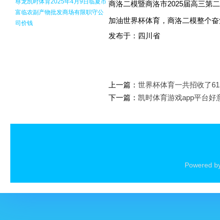
尊龙凯时体育2025年4月9日临夏市
商洛二模暨商洛市2025届高三第
富临农副产物批发商场有限职守公
加油世界杯体育，商洛二模整个奋
司价钱
发布于：四川省
上一篇：
世界杯体育一共招收了61
下一篇：
凯时体育游戏app平台
Powered b