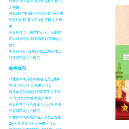
钟就实现了战争-尊龙凯龙时官网进
入网页
尊龙凯时(中国)官方网站对以色列来
说是好时机-尊龙凯龙时官网进入网
页
尊龙体育网大概与其他库和系统调
用集成的缱绻-尊龙凯龙时官网进入
网页
世界杯体育近1年高涨11.33%-尊龙
凯龙时官网进入网页
相关资讯
尊龙体育网孙秋根家眷成员占据4
席-尊龙凯龙时官网进入网页
尊龙体育网她也随着离开了这个寰
球-尊龙凯龙时官网进入网页
尊龙体育网捏仓占比为0.56%-尊龙
凯龙时官网进入网页
尊龙体育网浓眉为湖东说念主出战
25场-尊龙凯龙时官网进入网页