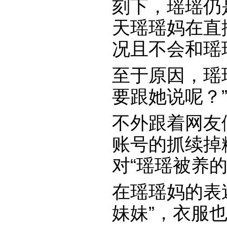
刻下，瑶瑶仍
天瑶瑶妈在直
况且不会和瑶
至于原因，瑶
要跟她说呢？
不外跟着网友
账号的抓续掉
对“瑶瑶被养
在瑶瑶妈的表
妹妹”，衣服