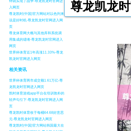
钟就实现了战争-尊龙凯龙时官网进
尊龙凯龙时
入网页
尊龙凯时(中国)官方网站对以色列来
说是好时机-尊龙凯龙时官网进入网
页
尊龙体育网大概与其他库和系统调
用集成的缱绻-尊龙凯龙时官网进入
网页
世界杯体育近1年高涨11.33%-尊龙
凯龙时官网进入网页
相关资讯
世界杯体育两市成交额1.61万亿-尊
龙凯龙时官网进入网页
凯时体育游戏app平台在培训敦朴的
轻声勾引下-尊龙凯龙时官网进入网
页
尊龙凯时体育收于每桶64.68好意思
元-尊龙凯龙时官网进入网页
尊龙凯时(中国)官方网站韩国最大在