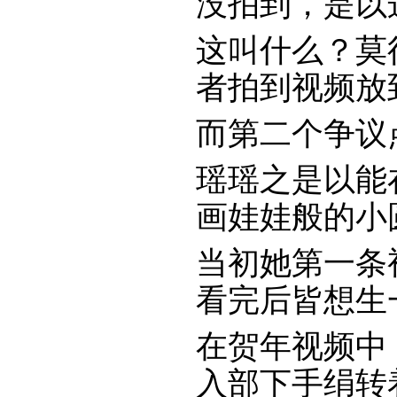
没拍到，是以
这叫什么？莫
者拍到视频放
而第二个争议
瑶瑶之是以能
画娃娃般的小
当初她第一条
看完后皆想生
在贺年视频中
入部下手绢转