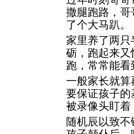
撒腿跑路，哥
了个大马趴。
家里养了两只
砺，跑起来又
跑，常常能看
一般家长就算
要保证孩子的
被录像头盯着
随机辰以致不