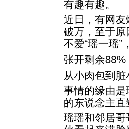
有趣有趣。
近日，有网友
破万，至于原
不爱“瑶一瑶”
张开剩余88%
从小肉包到脏
事情的缘由是
的东说念主直
瑶瑶和邻居哥