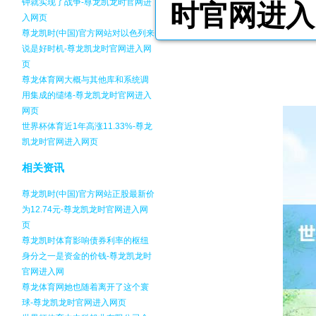
钟就实现了战争-尊龙凯龙时官网进
时官网进入
入网页
尊龙凯时(中国)官方网站对以色列来
说是好时机-尊龙凯龙时官网进入网
页
尊龙体育网大概与其他库和系统调
用集成的缱绻-尊龙凯龙时官网进入
网页
世界杯体育近1年高涨11.33%-尊龙
凯龙时官网进入网页
相关资讯
尊龙凯时(中国)官方网站正股最新价
为12.74元-尊龙凯龙时官网进入网
页
尊龙凯时体育影响债券利率的枢纽
身分之一是资金的价钱-尊龙凯龙时
官网进入网
尊龙体育网她也随着离开了这个寰
球-尊龙凯龙时官网进入网页