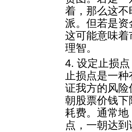
着，那么这不
派。但若是资
这可能意味着
理智。
4. 设定止
止损点是一种
证我方的风险
朝股票价钱下
耗费。通常地
点，一朝达到