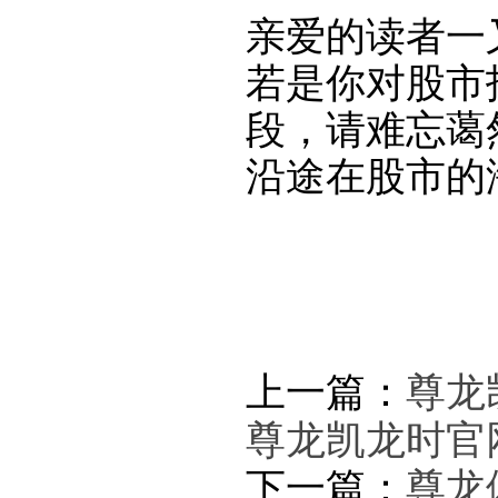
亲爱的读者一
若是你对股市
段，请难忘蔼
沿途在股市的
上一篇：
尊龙
尊龙凯龙时官
下一篇：
尊龙