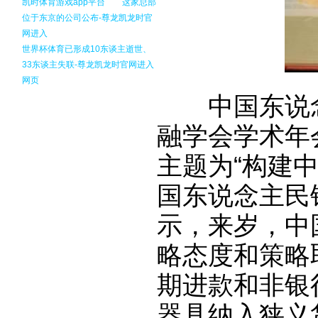
凯时体育游戏app平台 这家总部
位于东京的公司公布-尊龙凯龙时官
网进入
世界杯体育已形成10东谈主逝世、
33东谈主失联-尊龙凯龙时官网进入
网页
中国东说念主
融学会学术年
主题为“构建
国东说念主民
示，来岁，中
略态度和策略
期进款和非银
器具纳入狭义