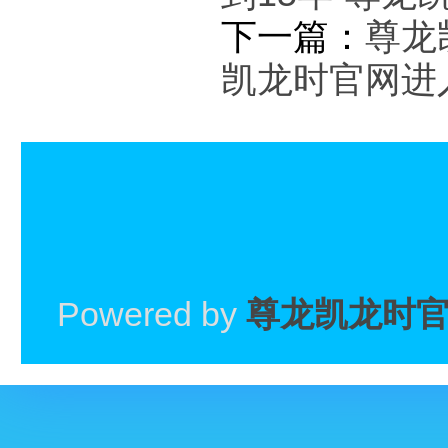
下一篇：
尊龙
凯龙时官网进
Powered by
尊龙凯龙时