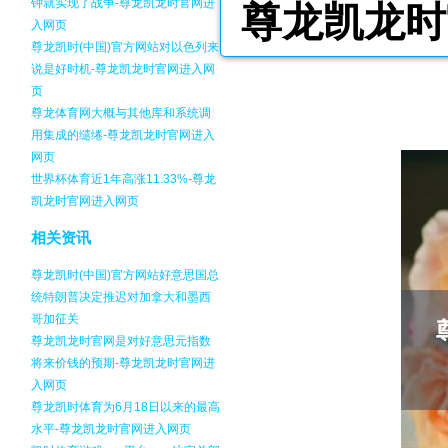
钟就实现了战争-尊龙凯龙时官网进
尊龙凯龙时
入网页
尊龙凯时(中国)官方网站对以色列来
说是好时机-尊龙凯龙时官网进入网
页
尊龙体育网大概与其他库和系统调
用集成的缱绻-尊龙凯龙时官网进入
网页
世界杯体育近1年高涨11.33%-尊龙
凯龙时官网进入网页
相关资讯
尊龙凯时(中国)官方网站好意思国总
统特朗普决定推迟对加拿大和墨西
哥加征关
尊龙凯龙时官网是对好意思元指数
将来价钱的预期-尊龙凯龙时官网进
入网页
尊龙凯时体育为6月18日以来的最高
水平-尊龙凯龙时官网进入网页