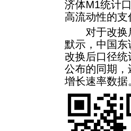
济体M1统计
高流动性的支
对于改换后
默示，中国东
改换后口径统
公布的同期，
增长速率数据