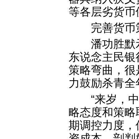
等各层劣货币
完善货币策
潘功胜默示
东说念主民银
策略弯曲，很
力鼓励杀青全
“来岁，中
略态度和策略
期调控力度，
资成本。剖判