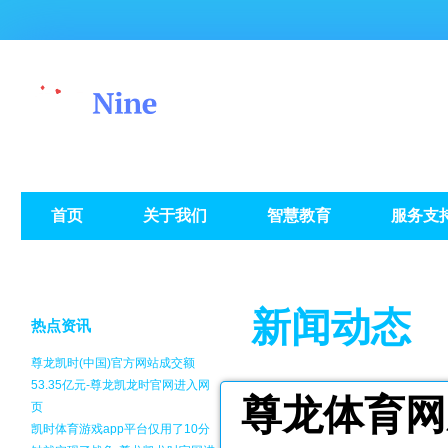
首页
关于我们
智慧教育
服务支
新闻动态
热点资讯
尊龙凯时(中国)官方网站成交额
53.35亿元-尊龙凯龙时官网进入网
尊龙体育网
页
凯时体育游戏app平台仅用了10分