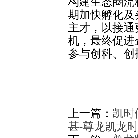
构建生态圈流
期加快孵化及
主才，以接通
机，最终促进
参与创科、创
上一篇：
凯时
甚-尊龙凯龙