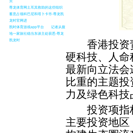
页
尊龙体育网土耳其救助的这些组织
蓄意占领科巴尼和塔卜卡市-尊龙凯
龙时官网进
凯时体育游戏app平台 记者从腹
地一家旅社稳当东谈主处获悉-尊龙
凯龙时
香港投资责罚
硬科技、人命
最新向立法会
比重的主题投
力及绿色科技
投资项指标
主要投资地区，